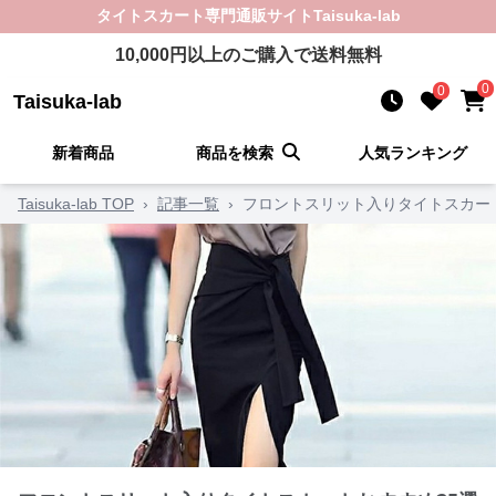
タイトスカート
専門通販サイト
Taisuka-lab
10,000
円以上のご購入で送料無料
0
0
Taisuka-lab
新着商品
商品を検索
人気ランキング
Taisuka-lab TOP
›
記事一覧
›
フロントスリット入りタイトスカー