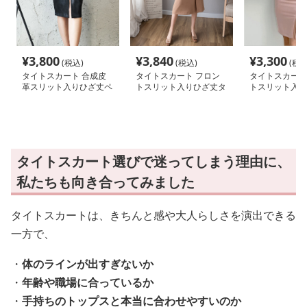
¥
3,800
¥
3,840
¥
3,300
(税込)
(税込)
(税込
タイトスカート 合成皮
タイトスカート フロン
タイトスカート
革スリット入りひざ丈ペ
トスリット入りひざ丈タ
トスリット入り
ンシルスカート
イトスカート
トひざ丈スカー
タイトスカート選びで迷ってしまう理由に、
私たちも向き合ってみました
タイトスカートは、きちんと感や大人らしさを演出できる
一方で、
・
体のラインが出すぎないか
・
年齢や職場に合っているか
・
手持ちのトップスと本当に合わせやすいのか