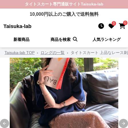
タイトスカート
専門通販サイト
Taisuka-lab
10,000
円以上のご購入で送料無料
0
0
Taisuka-lab
新着商品
商品を検索
人気ランキング
Taisuka-lab TOP
›
ロングの一覧
›
タイトスカート 上品なレース
Previous slide
Ne