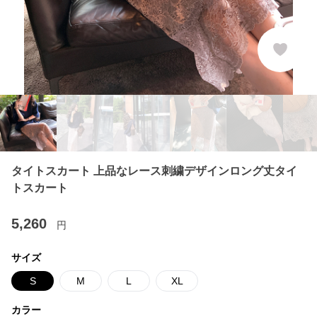
タイトスカート 上品なレース刺繍デザインロング丈タイ
トスカート
5,260
円
サイズ
S
M
L
XL
カラー