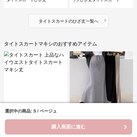
›
タイトスカート
の
ひざ丈
一覧へ
タイトスカートマキシのおすすめアイテム
選択中の商品: S / ベージュ
選択中の商品: S / ベージュ
¥
3,560
¥
3,810
(税込)
(税込)
タイトスカート 上品なハイウエ
タイトスカート 裾広がりリボン
ストタイトスカートマキシ丈
紐付きマーメイドタイトスカー
購入画面に進む
購入画面に進む
ト