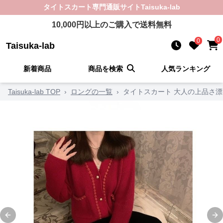
タイトスカート
専門通販サイト
Taisuka-lab
10,000
円以上のご購入で送料無料
0
0
Taisuka-lab
新着商品
商品を検索
人気ランキング
Taisuka-lab TOP
›
ロングの一覧
›
タイトスカート 大人の上品さ
Previous slide
Ne