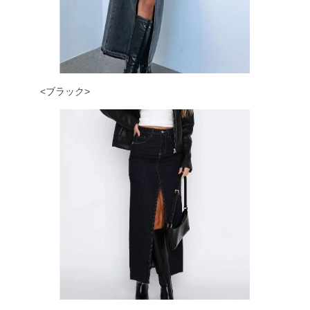
<ブラック>