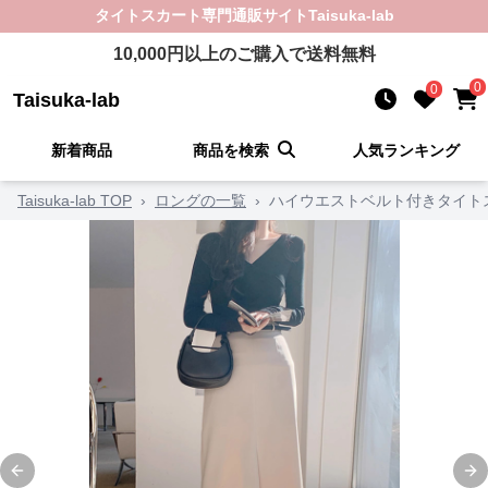
タイトスカート
専門通販サイト
Taisuka-lab
10,000
円以上のご購入で送料無料
0
0
Taisuka-lab
新着商品
商品を検索
人気ランキング
Taisuka-lab TOP
›
ロングの一覧
›
ハイウエストベルト付きタイト
Previous slide
Ne