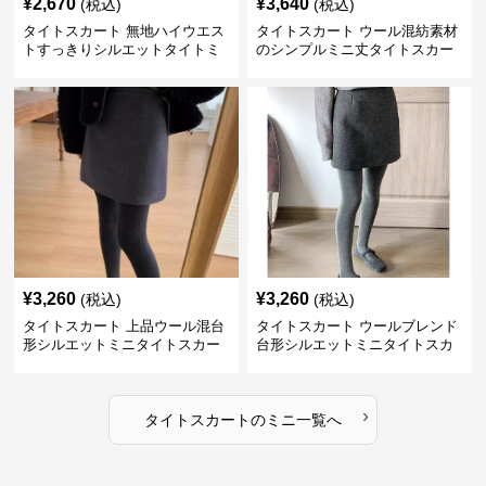
¥
2,670
¥
3,640
(税込)
(税込)
タイトスカート 無地ハイウエス
タイトスカート ウール混紡素材
トすっきりシルエットタイトミ
のシンプルミニ丈タイトスカー
ニスカート
ト
¥
3,260
¥
3,260
(税込)
(税込)
タイトスカート 上品ウール混台
タイトスカート ウールブレンド
形シルエットミニタイトスカー
台形シルエットミニタイトスカ
ト
ート
›
タイトスカート
の
ミニ
一覧へ