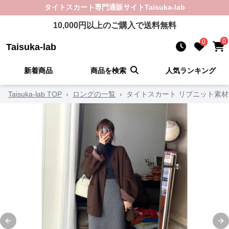
タイトスカート
専門通販サイト
Taisuka-lab
10,000
円以上のご購入で送料無料
0
0
Taisuka-lab
新着商品
商品を検索
人気ランキング
Taisuka-lab TOP
›
ロングの一覧
›
タイトスカート リブニット素
Previous slide
Ne