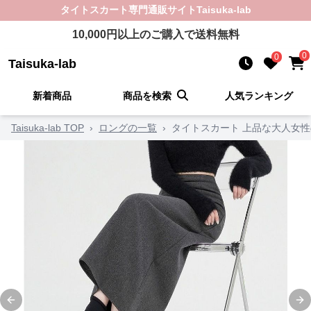
タイトスカート
専門通販サイト
Taisuka-lab
10,000
円以上のご購入で送料無料
0
0
Taisuka-lab
新着商品
商品を検索
人気ランキング
Taisuka-lab TOP
›
ロングの一覧
›
タイトスカート 上品な大人女
Previous slide
Ne