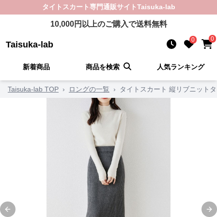
タイトスカート
専門通販サイト
Taisuka-lab
10,000
円以上のご購入で送料無料
0
0
Taisuka-lab
新着商品
商品を検索
人気ランキング
Taisuka-lab TOP
›
ロングの一覧
›
タイトスカート 縦リブニット
Previous slide
Ne