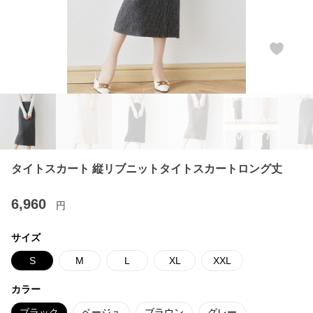
タイトスカート 縦リブニットタイトスカートロング丈
6,960
円
サイズ
S
M
L
XL
XXL
カラー
ブラック
ベージュ
ブラウン
グレー