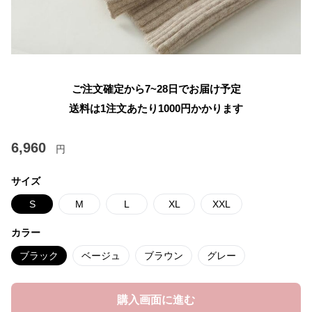
ご注文確定から7~28日でお届け予定
送料は1注文あたり
1000
円かかります
6,960
円
サイズ
S
M
L
XL
XXL
カラー
ブラック
ベージュ
ブラウン
グレー
購入画面に進む