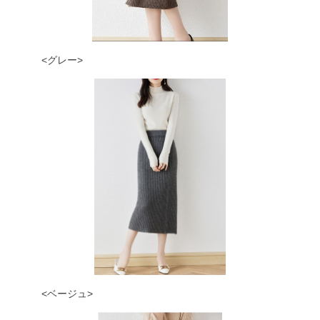
<グレー>
<ベージュ>