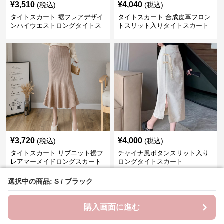
¥
3,510
¥
4,040
(税込)
(税込)
タイトスカート 裾フレアデザイ
タイトスカート 合成皮革フロン
ンハイウエストロングタイトス
トスリット入りタイトスカート
カート
ロング
¥
3,720
¥
4,000
(税込)
(税込)
タイトスカート リブニット裾フ
チャイナ風ボタンスリット入り
レアマーメイドロングスカート
ロングタイトスカート
選択中の商品: S / ブラック
選択中の商品: S / ブラック
購入画面に進む
購入画面に進む