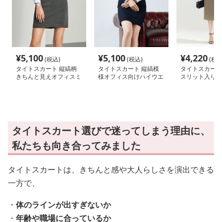
¥
5,100
¥
5,100
¥
4,220
(税込)
(税込)
(税込
タイトスカート 縦縞柄
タイトスカート 縦縞模
タイトスカート
きちんと見えオフィスミ
様オフィス向けハイウエ
スリット入りひ
ニタイトスカート
ストタイトミニスカート
トスカート
タイトスカート選びで迷ってしまう理由に、
私たちも向き合ってみました
タイトスカートは、きちんと感や大人らしさを演出できる
一方で、
・
体のラインが出すぎないか
・
年齢や職場に合っているか