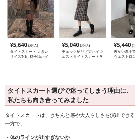
¥
5,640
¥
5,040
¥
5,440
(税込)
(税込)
(税込
タイトスカート 大きい
チェック柄ひざ丈ハイウ
暖かい厚手市松
サイズ対応 格子縞ハイ
エストタイトスカート学
ウエストロング
ウエストミニスカート上
院風
カート
品
タイトスカート選びで迷ってしまう理由に、
私たちも向き合ってみました
タイトスカートは、きちんと感や大人らしさを演出できる
一方で、
・
体のラインが出すぎないか