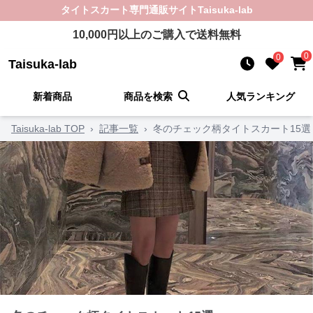
タイトスカート
専門通販サイト
Taisuka-lab
10,000
円以上のご購入で送料無料
0
0
Taisuka-lab
新着商品
商品を検索
人気ランキング
Taisuka-lab TOP
›
記事一覧
›
冬のチェック柄タイトスカート15選