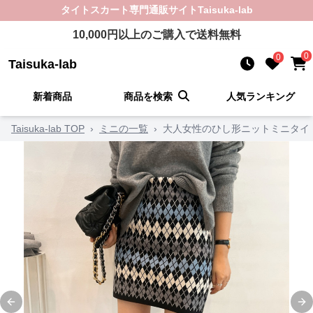
タイトスカート
専門通販サイト
Taisuka-lab
10,000
円以上のご購入で送料無料
0
0
Taisuka-lab
新着商品
商品を検索
人気ランキング
Taisuka-lab TOP
›
ミニの一覧
›
大人女性のひし形ニットミニタイ
Previous slide
Ne