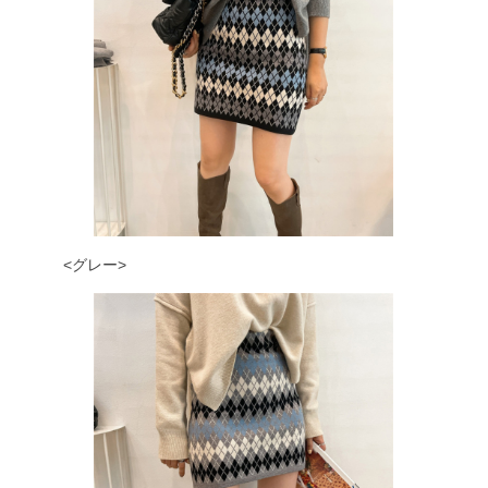
<グレー>