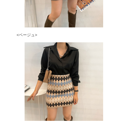
<ベージュ>