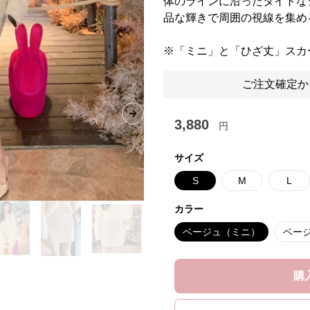
体のラインに沿ったタイトな
品な輝きで周囲の視線を集め
※「ミニ」と「ひざ丈」スカ
ご注文確定か
Next slide
3,880
円
サイズ
S
M
L
カラー
ベージュ（ミニ）
ベー
購