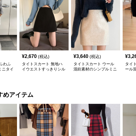
¥
2,670
¥
3,640
¥
3,2
(税込)
(税込)
ふわふ
タイトスカート 無地ハ
タイトスカート ウール
タイ
ミニタイ
イウエストすっきりシル
混紡素材のシンプルミニ
ール
エットタイトミニスカー
丈タイトスカート
ニタ
ト
すめアイテム