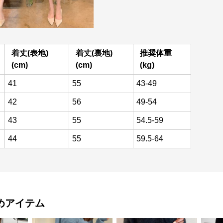
着丈(表地)
着丈(裏地)
推奨体重
(cm)
(cm)
(kg)
41
55
43-49
42
56
49-54
43
55
54.5-59
44
55
59.5-64
めアイテム