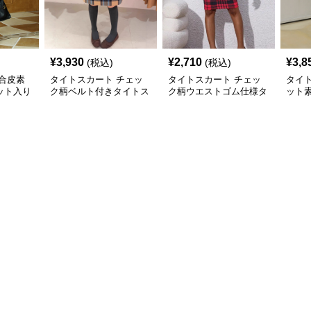
¥
3,930
¥
2,710
¥
3,8
(税込)
(税込)
合皮素
タイトスカート チェッ
タイトスカート チェッ
タイ
ット入り
ク柄ベルト付きタイトス
ク柄ウエストゴム仕様タ
ット
カート
カートひざ丈
イトスカート
ひざ