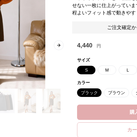
せない一枚に仕上がっていま
程よいフィット感で動きやす
ご注文確定か
4,440
円
Next slide
サイズ
S
M
L
カラー
ブラック
ブラウン
購
カー