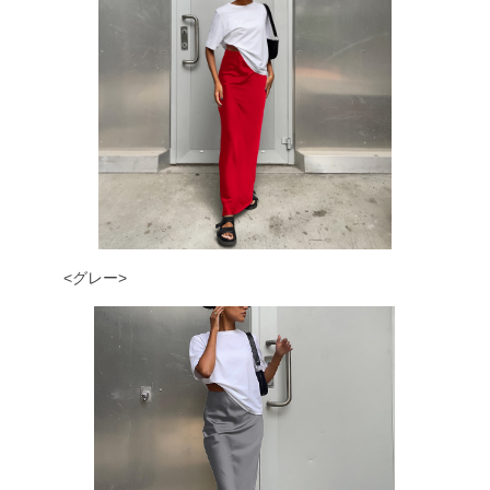
<グレー>