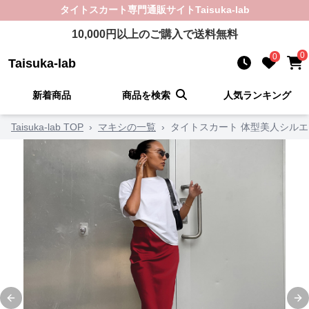
タイトスカート
専門通販サイト
Taisuka-lab
10,000
円以上のご購入で送料無料
0
0
Taisuka-lab
新着商品
商品を検索
人気ランキング
Taisuka-lab TOP
›
マキシの一覧
›
タイトスカート 体型美人シルエ
Previous slide
Ne