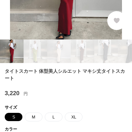
タイトスカート 体型美人シルエット マキシ丈タイトスカ
ート
3,220
円
サイズ
S
M
L
XL
カラー