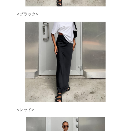
<ブラック>
<レッド>