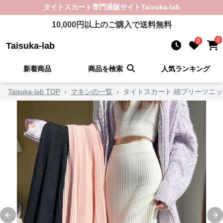
タイトスカート
専門通販サイト
Taisuka-lab
10,000
円以上のご購入で送料無料
0
0
Taisuka-lab
新着商品
商品を検索
人気ランキング
Taisuka-lab TOP
›
マキシの一覧
›
タイトスカート 細プリーツニ
Previous slide
Ne