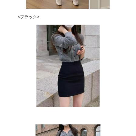
<ブラック>