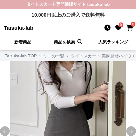
タイトスカート
専門通販サイト
Taisuka-lab
10,000
円以上のご購入で送料無料
0
0
Taisuka-lab
新着商品
商品を検索
人気ランキング
Taisuka-lab TOP
›
ミニの一覧
›
タイトスカート 美脚見せハイウ
Previous slide
Ne