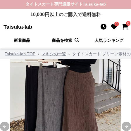
タイトスカート
専門通販サイト
Taisuka-lab
10,000
円以上のご購入で送料無料
0
0
Taisuka-lab
新着商品
商品を検索
人気ランキング
Taisuka-lab TOP
›
マキシの一覧
›
タイトスカート プリーツ素材
Previous slide
Ne