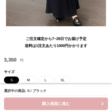
ご注文確定から7~28日でお届け予定
送料は1注文あたり
1000
円かかります
3,350
円
サイズ
S
M
L
XL
カラー
選択中の商品: S / ブラック
選択中の商品: S / ブラック
ブラック
ブラウン
グレー
購入画面に進む
購入画面に進む