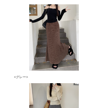
<グレー>