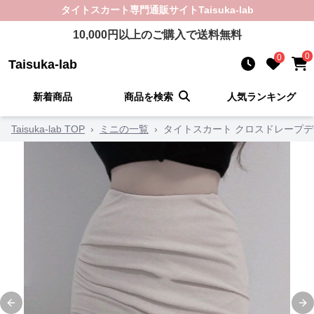
タイトスカート
専門通販サイト
Taisuka-lab
10,000
円以上のご購入で送料無料
0
0
Taisuka-lab
新着商品
商品を検索
人気ランキング
Taisuka-lab TOP
›
ミニの一覧
›
タイトスカート クロスドレープ
Previous slide
Ne