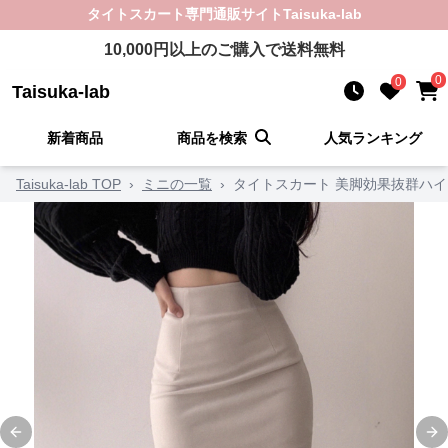
タイトスカート
専門通販サイト
Taisuka-lab
10,000
円以上のご購入で送料無料
0
0
Taisuka-lab
新着商品
商品を検索
人気ランキング
Taisuka-lab TOP
›
ミニの一覧
›
タイトスカート 美脚効果抜群ハ
Previous slide
Ne