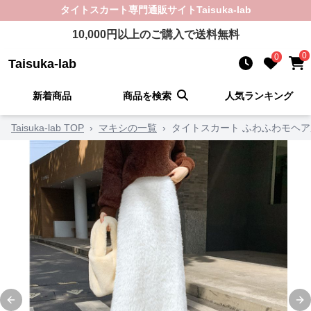
タイトスカート
専門通販サイト
Taisuka-lab
10,000
円以上のご購入で送料無料
0
0
Taisuka-lab
新着商品
商品を検索
人気ランキング
Taisuka-lab TOP
›
マキシの一覧
›
タイトスカート ふわふわモヘ
Previous slide
Ne