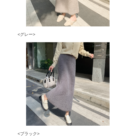
<グレー>
<ブラック>