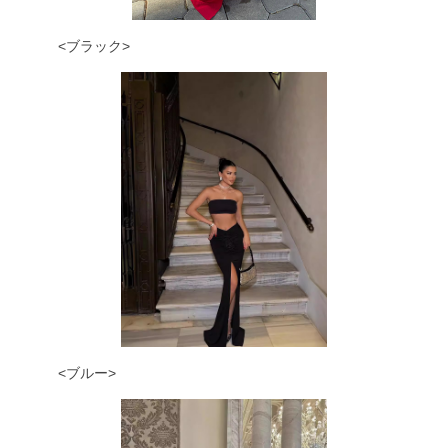
<ブラック>
<ブルー>