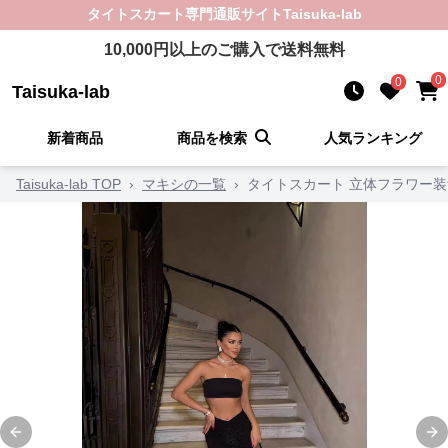
タイトスカート
専門通販サイト
Taisuka-lab
10,000
円以上のご購入で送料無料
0
0
Taisuka-lab
新着商品
商品を検索
人気ランキング
Taisuka-lab TOP
›
マキシの一覧
›
タイトスカート 立体フラワー
Previous slide
Ne