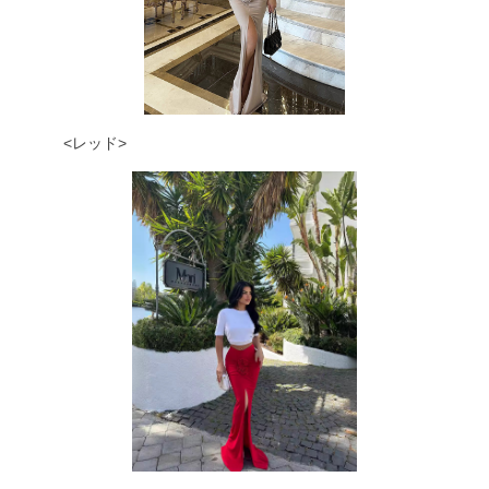
<レッド>