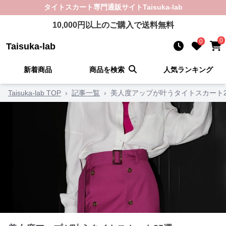
タイトスカート
専門通販サイト
Taisuka-lab
10,000
円以上のご購入で送料無料
0
0
Taisuka-lab
新着商品
商品を検索
人気ランキング
Taisuka-lab TOP
›
記事一覧
›
美人度アップが叶うタイトスカート2