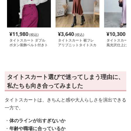
¥
11,980
¥
3,640
¥
10,300
(税込)
(税込)
(税
タイトスカート ダブル
タイトスカート 裾フレ
タイトスカート
ボタン装飾ベルト付きト
アリブニットタイトスカ
風光沢仕上げタ
レンチ風タイトスカート
ート
ート
タイトスカート選びで迷ってしまう理由に、
私たちも向き合ってみました
タイトスカートは、きちんと感や大人らしさを演出できる
一方で、
・
体のラインが出すぎないか
・
年齢や職場に合っているか