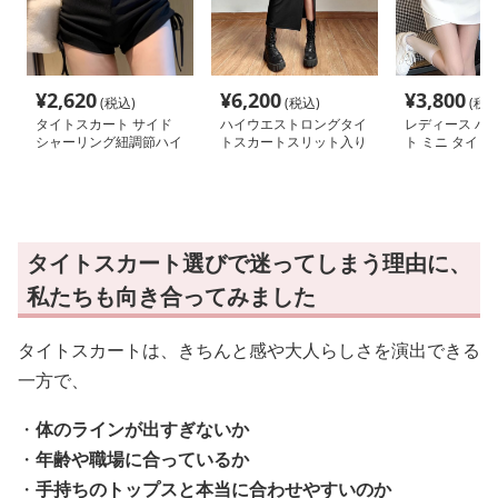
¥
2,620
¥
6,200
¥
3,800
(税込)
(税込)
(税込
タイトスカート サイド
ハイウエストロングタイ
レディース ハ
シャーリング紐調節ハイ
トスカートスリット入り
ト ミニ タイト
ウエストタイトスカート
黒
タイトスカート選びで迷ってしまう理由に、
私たちも向き合ってみました
タイトスカートは、きちんと感や大人らしさを演出できる
一方で、
・
体のラインが出すぎないか
・
年齢や職場に合っているか
・
手持ちのトップスと本当に合わせやすいのか