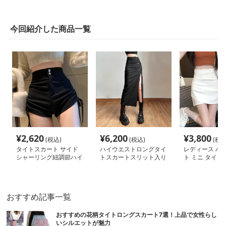
今回紹介した商品一覧
¥
2,620
¥
6,200
¥
3,800
(税込)
(税込)
(税込
タイトスカート サイド
ハイウエストロングタイ
レディース ハ
シャーリング紐調節ハイ
トスカートスリット入り
ト ミニ タイト
ウエストタイトスカート
黒
おすすめ記事一覧
おすすめの花柄タイトロングスカート7選！上品で女性らし
いシルエットが魅力