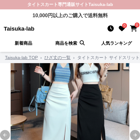
タイトスカート
専門通販サイト
Taisuka-lab
10,000
円以上のご購入で送料無料
0
0
Taisuka-lab
新着商品
商品を検索
人気ランキング
Taisuka-lab TOP
›
ひざ丈の一覧
›
タイトスカート サイドスリッ
Previous slide
Ne