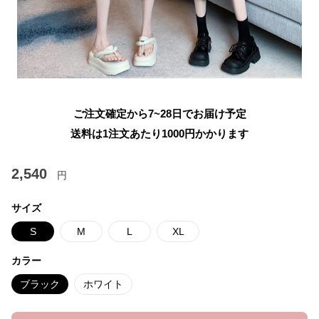
ご注文確定から7~28日でお届け予定
送料は1注文あたり
1000
円かかります
2,540
円
サイズ
S
M
L
XL
カラー
ブラック
ホワイト