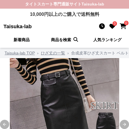
タイトスカート
専門通販サイト
Taisuka-lab
10,000
円以上のご購入で送料無料
0
0
Taisuka-lab
新着商品
商品を検索
人気ランキング
Taisuka-lab TOP
›
ひざ丈の一覧
›
合成皮革ひざ丈スカート ベル
Previous slide
Ne